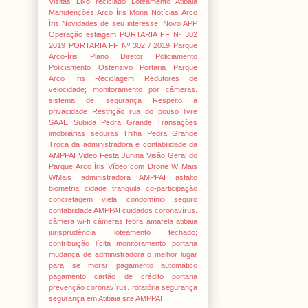
Visitas
Lixo reciclado
Loteamento Atibaia
Manutenções Arco Íris
Mona
Notícias Arco
Íris
Novidades de seu interesse.
Novo APP
Operação estiagem
PORTARIA FF Nº 302
2019
PORTARIA FF Nº 302 / 2019
Parque
Arco-Íris
Plano Diretor
Policiamento
Policiamento Ostensivo
Portaria Parque
Arco Íris
Reciclagem
Redutores de
velocidade; monitoramento por câmeras.
sistema de segurança
Respeito à
privacidade
Restrição rua do pouso livre
SAAE
Subida Pedra Grande
Transações
imobiliárias seguras
Trilha Pedra Grande
Troca da administradora e contabilidade da
AMPPAI
Video Festa Junina
Visão Geral do
Parque Arco Íris
Vídeo com Drone
W Mais
WMais
administradora AMPPAI
asfalto
biometria
cidade tranquila
co-participação
concretagem viela
condomínio seguro
contabilidade AMPPAI
cuidados coronavírus.
câmera wi-fi
câmeras
febra amarela atibaia
jurisprudência loteamento fechado;
contribuição lícita
monitoramento portaria
mudança de administradora
o melhor lugar
para se morar
pagamento automático
pagamento cartão de crédito
portaria
prevenção coronavírus.
rotatória
segurança
segurança em Atibaia
site AMPPAI