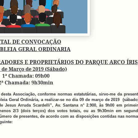
ITAL DE CONVOCAÇÃO
BLEIA GERAL ORDINARIA
ADORES E PROPRIETÁRIOS DO PARQUE ARCO ÍRIS
9 de Março de 2019 (Sábado)
1ª Chamada: 09h00
2ª Chamada: 9h30min
 desta Associação, conforme normas estatutárias, sirvo-me da presen
eia Geral Ordinária, a realizar-se no dia
09 de março de 2019
(sábado)
de Jesus Arruda Scardelli
”, Av. Santana n° 2.900,
às 9h00
em primeir
nos 2/3 (dois terços) dos votos totais, ou as
9h30min
em segund
úmero de presentes, de acordo com as disposições contidas nas norm
guinte: