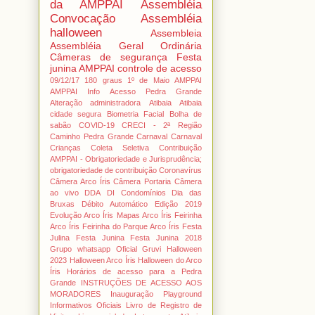
da AMPPAI
Assembléia
Convocação Assembléia
halloween
Assembleia
Assembléia Geral Ordinária
Câmeras de segurança
Festa
junina AMPPAI
controle de acesso
09/12/17
180 graus
1º de Maio
AMPPAI
AMPPAI Info
Acesso Pedra Grande
Alteração administradora
Atibaia
Atibaia
cidade segura
Biometria Facial
Bolha de
sabão
COVID-19
CRECI - 2ª Região
Caminho Pedra Grande
Carnaval
Carnaval
Crianças
Coleta Seletiva
Contribuição
AMPPAI - Obrigatoriedade e Jurisprudência;
obrigatoriedade de contribuição
Coronavírus
Câmera Arco Íris
Câmera Portaria
Câmera
ao vivo
DDA
DI Condomínios
Dia das
Bruxas
Débito Automático
Edição 2019
Evolução Arco Íris Mapas Arco Íris
Feirinha
Arco Íris
Feirinha do Parque Arco Íris
Festa
Julina
Festa Junina
Festa Junina 2018
Grupo whatsapp Oficial
Gruvi
Halloween
2023
Halloween Arco Íris
Halloween do Arco
Íris
Horários de acesso para a Pedra
Grande
INSTRUÇÕES DE ACESSO AOS
MORADORES
Inauguração Playground
Informativos Oficiais
Livro de Registro de