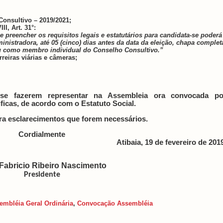
Consultivo – 2019/2021;
II, Art. 31°:
e preencher os requisitos legais e estatutários para candidata-se poderá
inistradora, até 05 (cinco) dias antes da data da eleição, chapa complet
ou como membro individual do Conselho Consultivo.”
reiras viárias e câmeras;
se fazerem representar na Assembleia ora convocada po
icas, de acordo com o Estatuto Social.
ra esclarecimentos que forem necessários.
Cordialmente
Atibaia, 19 de fevereiro de 201
Fabricio Ribeiro Nascimento
Presidente
embléia Geral Ordinária
,
Convocação Assembléia