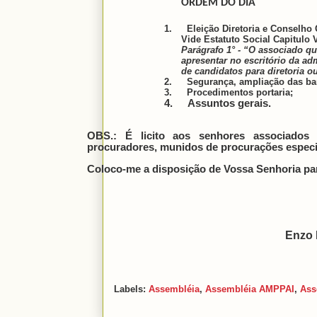
ORDEM DO DIA
1.
Eleição Diretoria e Conselho 
Vide Estatuto Social Capitulo VI
Parágrafo 1° - “O associado qu
apresentar no escritório da adm
de candidatos para diretoria 
2.
Segurança, ampliação das bar
3.
Procedimentos portaria;
4.
Assuntos gerais.
OBS.:
É licito aos senhores associados 
procuradores, munidos de procurações especif
Coloco-me a disposição de Vossa Senhoria pa
Enzo 
Labels:
Assembléia
,
Assembléia AMPPAI
,
Ass