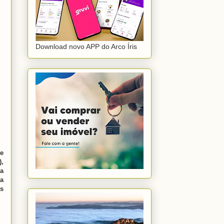
Download novo APP do Arco Íris
te
,
a
a
as